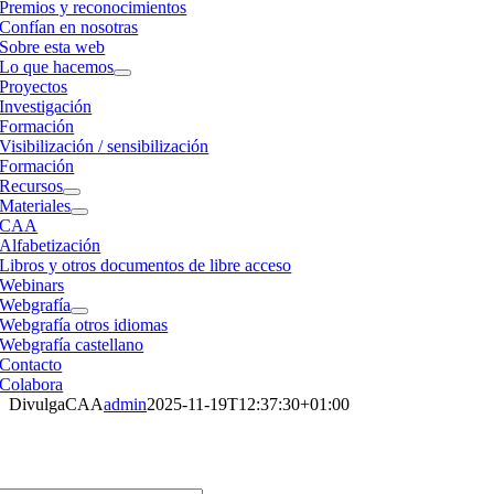
Premios y reconocimientos
Confían en nosotras
Sobre esta web
Lo que hacemos
Proyectos
Investigación
Formación
Visibilización / sensibilización
Formación
Recursos
Materiales
CAA
Alfabetización
Libros y otros documentos de libre acceso
Webinars
Webgrafía
Webgrafía otros idiomas
Webgrafía castellano
Contacto
Colabora
DivulgaCAA
admin
2025-11-19T12:37:30+01:00
DivulgaCAA