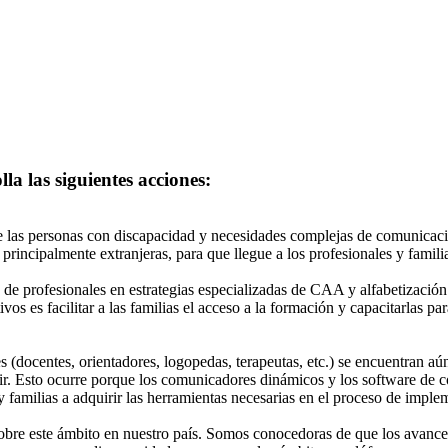
la las siguientes acciones:
 las personas con discapacidad y necesidades complejas de comunicació
 principalmente extranjeras, para que llegue a los profesionales y famili
 profesionales en estrategias especializadas de CAA y alfabetización
tivos es facilitar a las familias el acceso a la formación y capacitarlas
es (docentes, orientadores, logopedas, terapeutas, etc.) se encuentran aún
ribir. Esto ocurre porque los comunicadores dinámicos y los software d
amilias a adquirir las herramientas necesarias en el proceso de impl
obre este ámbito en nuestro país. Somos conocedoras de que los avances