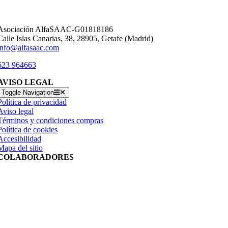
Asociación AlfaSAAC-G01818186
Calle Islas Canarias, 38, 28905, Getafe (Madrid)
info@alfasaac.com
623 964663
AVISO LEGAL
Toggle Navigation
Política de privacidad
Aviso legal
Términos y condiciones compras
Política de cookies
Accesibilidad
Mapa del sitio
COLABORADORES