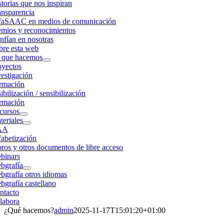
storias que nos inspiran
ansparencia
faSAAC en medios de comunicación
emios y reconocimientos
nfían en nosotras
bre esta web
 que hacemos
oyectos
vestigación
rmación
ibilización / sensibilización
rmación
cursos
teriales
AA
fabetización
bros y otros documentos de libre acceso
binars
bgrafía
bgrafía otros idiomas
bgrafía castellano
ntacto
labora
¿Qué hacemos?
admin
2025-11-17T15:01:20+01:00