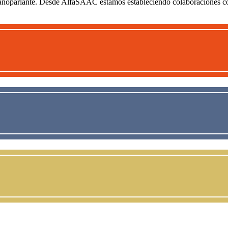
ermanoparlante. Desde AlfaSAAC estamos estableciendo colaboraciones c