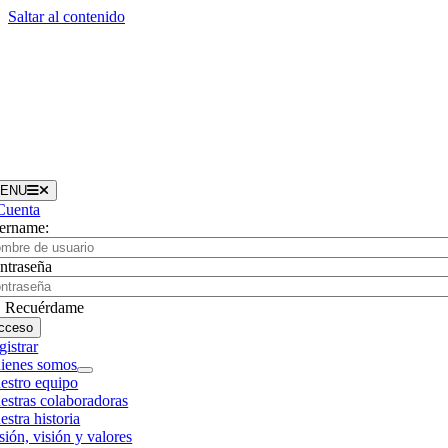
Saltar al contenido
ENU
Cuenta
ername:
ntraseña
Recuérdame
gistrar
ienes somos
estro equipo
estras colaboradoras
stra historia
sión, visión y valores