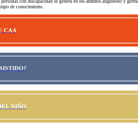
 de personas con discapacidad se genera en los ámbitos anglófono y g
 campo de conocimiento.
E CAA
SISTIDO?
DEL NIÑO