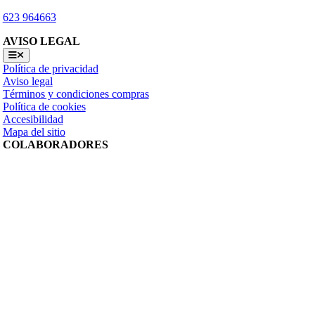
623 964663
AVISO LEGAL
Toggle
Navigation
Política de privacidad
Aviso legal
Términos y condiciones compras
Política de cookies
Accesibilidad
Mapa del sitio
COLABORADORES