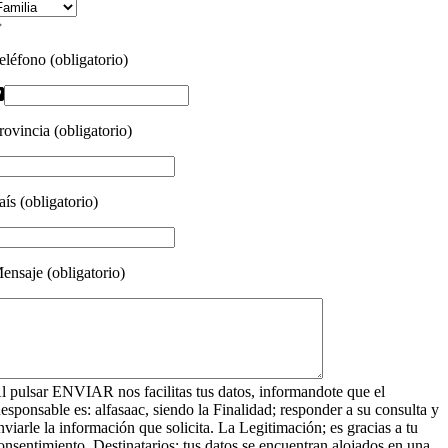
eléfono (obligatorio)
rovincia (obligatorio)
aís (obligatorio)
ensaje (obligatorio)
l pulsar ENVIAR nos facilitas tus datos, informandote que el
esponsable es: alfasaac, siendo la Finalidad; responder a su consulta y
nviarle la información que solicita. La Legitimación; es gracias a tu
onsentimiento. Destinatarios: tus datos se encuentran alojados en una