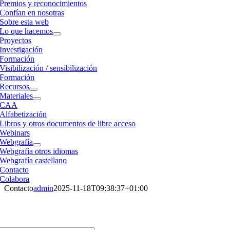
Premios y reconocimientos
Confían en nosotras
Sobre esta web
Lo que hacemos
Proyectos
Investigación
Formación
Visibilización / sensibilización
Formación
Recursos
Materiales
CAA
Alfabetización
Libros y otros documentos de libre acceso
Webinars
Webgrafía
Webgrafía otros idiomas
Webgrafía castellano
Contacto
Colabora
Contacto
admin
2025-11-18T09:38:37+01:00
Contacto