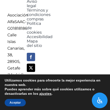
Aviso
legal
Términos y
condiciones
Asociación
compras
AlfaSAAC-
Política
de
G01818186
cookies
Calle
Accesibilidad
Mapa
Islas
del sitio
Canarias,
38,
28905,
Getafe
(Madrid)
Utilizamos cookies para ofrecerte la mejor experiencia en
info@alfasaac.com
nuestra web.
Puedes aprender más sobre qué cookies utilizamos o
623
desactivarlas en los
ajustes
.
964663
Aceptar