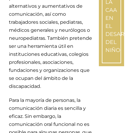
LA
alternativos y aumentativos de
CAA
comunicación, así como
EN
trabajadores sociales, pediatras,
EL
médicos generales y neurólogos o
DESARRO
neuropediatras. También pretende
DEL
ser una herramienta útil en
NIÑO
instituciones educativas, colegios
profesionales, asociaciones,
fundaciones y organizaciones que
se ocupan del ámbito de la
Suscríb
discapacidad.
a
nuestra
Para la mayoría de personas, la
Newslet
comunicación diaria es sencilla y
eficaz. Sin embargo, la
Si
comunicación oral funcional no es
quieres
posible para algunas personas, que