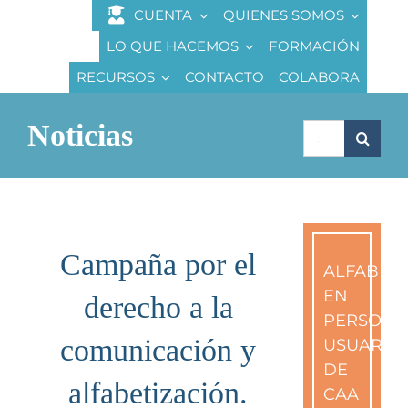
Saltar
CUENTA
QUIENES SOMOS
al
LO QUE HACEMOS
FORMACIÓN
contenido
RECURSOS
CONTACTO
COLABORA
Noticias
Buscar:
Campaña por el
ALFABETI
EN
derecho a la
PERSONA
comunicación y
USUARIA
DE
alfabetización.
CAA