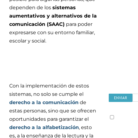
recibir
dependen de los
sistemas
informació
aumentativos y alternativos de la
sobre
comunicación (SAAC)
para poder
nuestros
expresarse con su entorno familiar,
servicios,
escolar y social.
noticias
y
novedades
puedes
suscribirte
aquí
Con la implementación de estos
sistemas, no solo se cumple el
derecho a la comunicación
de
estas personas, sino que se ofrecen
He
oportunidades para garantizar el
leido y
derecho a la alfabetización
, esto
acepto la
es, a la enseñanza de la lectura y la