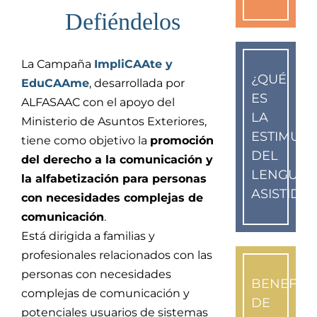
Defiéndelos
La Campaña
ImpliCAAte y
¿QUÉ
EduCAAme
, desarrollada por
ES
ALFASAAC con el apoyo del
LA
Ministerio de Asuntos Exteriores,
ESTIMUL
tiene como objetivo la
promoción
DEL
del derecho a la comunicación y
LENGUAJ
la alfabetización para personas
ASISTIDO
con necesidades complejas de
comunicación
.
Está dirigida a familias y
profesionales relacionados con las
personas con necesidades
BENEFICI
complejas de comunicación y
DE
potenciales usuarios de sistemas