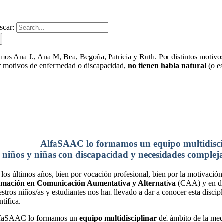
Quiénes somos?
scar:
mos Ana J., Ana M, Bea, Begoña, Patricia y Ruth. Por distintos motivo
r motivos de enfermedad o discapacidad,
no tienen habla natural
(o es
AlfaSAAC lo formamos un equipo multidiscipl
 niños y niñas con discapacidad y necesidades comple
 los últimos años, bien por vocación profesional, bien por la motivaci
rmación en Comunicación Aumentativa y Alternativa
(CAA) y en dis
estros niños/as y estudiantes nos han llevado a dar a conocer esta disc
ntífica.
faSAAC lo formamos un
equipo multidisciplinar
del ámbito de la med