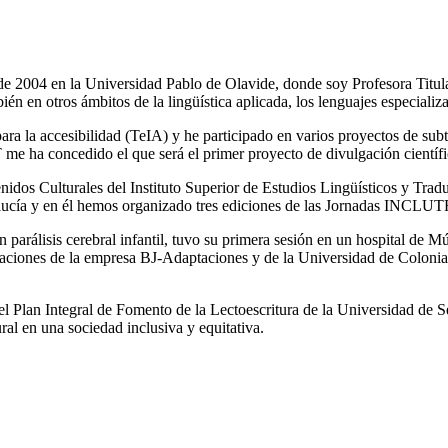
de 2004 en la Universidad Pablo de Olavide, donde soy Profesora Titul
ién en otros ámbitos de la lingüística aplicada, los lenguajes especiali
ara la accesibilidad (TeIA) y he participado en varios proyectos de subt
 me ha concedido el que será el primer proyecto de divulgación cien
enidos Culturales del Instituto Superior de Estudios Lingüísticos y Tr
alucía y en él hemos organizado tres ediciones de las Jornadas INCLUT
arálisis cerebral infantil, tuvo su primera sesión en un hospital de Mú
ciones de la empresa BJ-Adaptaciones y de la Universidad de Colonia co
 Plan Integral de Fomento de la Lectoescritura de la Universidad de 
ural en una sociedad inclusiva y equitativa.