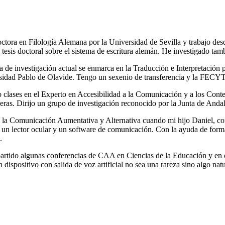
tora en Filología Alemana por la Universidad de Sevilla y trabajo des
 tesis doctoral sobre el sistema de escritura alemán. He investigado tamb
a de investigación actual se enmarca en la Traducción e Interpretación p
sidad Pablo de Olavide. Tengo un sexenio de transferencia y la FECYT
 clases en el Experto en Accesibilidad a la Comunicación y a los Cont
eras. Dirijo un grupo de investigación reconocido por la Junta de And
la Comunicación Aumentativa y Alternativa cuando mi hijo Daniel, con p
un lector ocular y un software de comunicación. Con la ayuda de forma
.
rtido algunas conferencias de CAA en Ciencias de la Educación y en el
n dispositivo con salida de voz artificial no sea una rareza sino algo nat