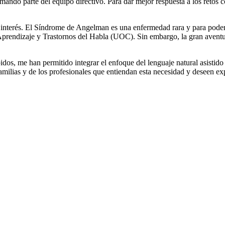
mando parte del equipo directivo. Para dar mejor respuesta a los retos c
 interés. El Síndrome de Angelman es una enfermedad rara y para poder 
Aprendizaje y Trastornos del Habla (UOC). Sin embargo, la gran avent
cibidos, me han permitido integrar el enfoque del lenguaje natural asis
familias y de los profesionales que entiendan esta necesidad y deseen e