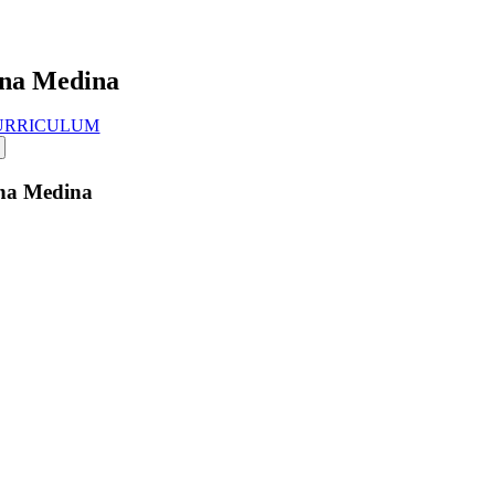
na Medina
URRICULUM
na Medina