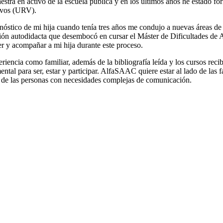
stra en activo de la escuela pública y en los últimos años he estado for
ivos (URV).
nóstico de mi hija cuando tenía tres años me condujo a nuevas áreas de
ón autodidacta que desembocó en cursar el Máster de Dificultades de 
r y acompañar a mi hija durante este proceso.
riencia como familiar, además de la bibliografía leída y los cursos re
ntal para ser, estar y participar. AlfaSAAC quiere estar al lado de las 
 de las personas con necesidades complejas de comunicación.