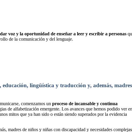
 dar voz y la oportunidad de enseñar a leer y escribir a personas
qu
rollo de la comunicación y del lenguaje.
 educación, lingüística y traducción y, además, madre
a comunicarse, comenzamos un
proceso de incansable y continua
egias de alfabetización emergente. Los avances que hemos podido ver e
unos mitos que ya han sido o están siendo superados por la evidencia
demás, madres de niños y niñas con discapacidad y necesidades compleja