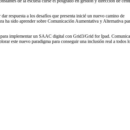
onstantes de la escuela cursé el posgrado en gestión y dirección de cent
dar respuesta a los desafíos que presenta inicié un nuevo camino de
ura ha sido aprender sobre Comunicación Aumentativa y Alternativa pa
tido para implementar un SAAC digital con Grid3/Grid for Ipad. Comunica
xplorar este nuevo paradigma para conseguir una inclusión real a todos l