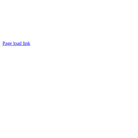
Page load link
Ir
a
Arriba