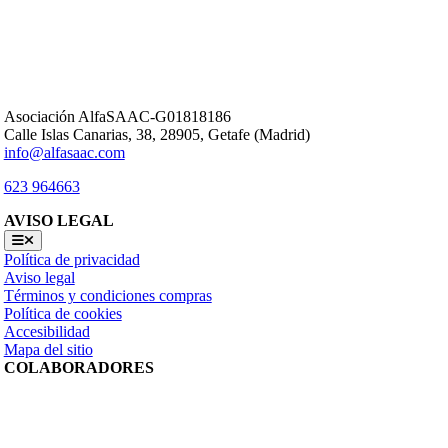
Asociación AlfaSAAC-G01818186
Calle Islas Canarias, 38, 28905, Getafe (Madrid)
info@alfasaac.com
623 964663
AVISO LEGAL
Toggle
Navigation
Política de privacidad
Aviso legal
Términos y condiciones compras
Política de cookies
Accesibilidad
Mapa del sitio
COLABORADORES