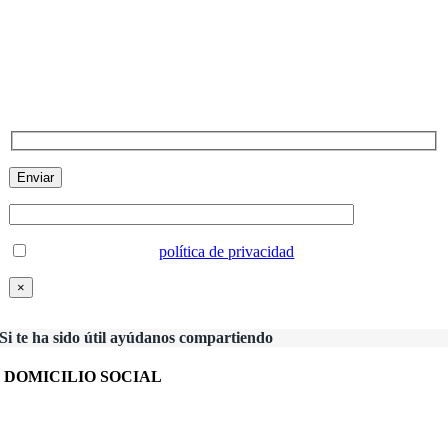
Suscríbete a nuestra Newsletter
Si quieres recibir información sobre nuestros servicios, noticias y
novedades puedes suscribirte aquí
He leido y acepto la
política de privacidad
×
Si te ha sido útil ayúdanos compartiendo
DOMICILIO SOCIAL