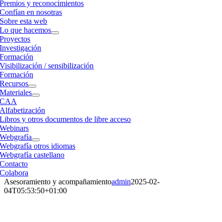
Premios y reconocimientos
Confían en nosotras
Sobre esta web
Lo que hacemos
Proyectos
Investigación
Formación
Visibilización / sensibilización
Formación
Recursos
Materiales
CAA
Alfabetización
Libros y otros documentos de libre acceso
Webinars
Webgrafía
Webgrafía otros idiomas
Webgrafía castellano
Contacto
Colabora
Asesoramiento y acompañamiento
admin
2025-02-
04T05:53:50+01:00
Asesoramiento y acompañamiento