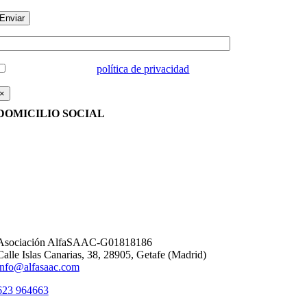
He leido y acepto la
política de privacidad
×
DOMICILIO SOCIAL
Asociación AlfaSAAC-G01818186
Calle Islas Canarias, 38, 28905, Getafe (Madrid)
info@alfasaac.com
623 964663