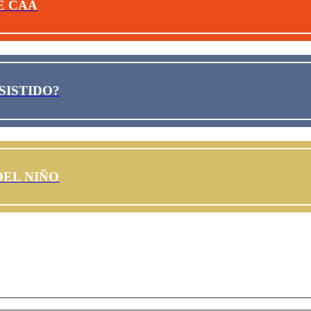
E CAA
SISTIDO?
DEL NIÑO
ades puedes suscribirte aquí