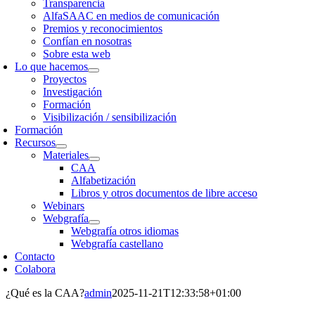
Transparencia
AlfaSAAC en medios de comunicación
Premios y reconocimientos
Confían en nosotras
Sobre esta web
Lo que hacemos
Proyectos
Investigación
Formación
Visibilización / sensibilización
Formación
Recursos
Materiales
CAA
Alfabetización
Libros y otros documentos de libre acceso
Webinars
Webgrafía
Webgrafía otros idiomas
Webgrafía castellano
Contacto
Colabora
¿Qué es la CAA?
admin
2025-11-21T12:33:58+01:00
Qué es la CAA?