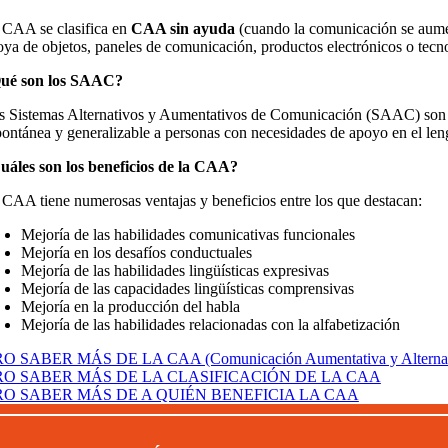
 CAA se clasifica en
CAA sin ayuda
(cuando la comunicación se aumen
oya de objetos, paneles de comunicación, productos electrónicos o tecn
ué son los SAAC?
s Sistemas Alternativos y Aumentativos de Comunicación (SAAC) son un
pontánea y generalizable a personas con necesidades de apoyo en el len
uáles son los beneficios de la CAA?
 CAA tiene numerosas ventajas y beneficios entre los que destacan:
Mejoría de las habilidades comunicativas funcionales
Mejoría en los desafíos conductuales
Mejoría de las habilidades lingüísticas expresivas
Mejoría de las capacidades lingüísticas comprensivas
Mejoría en la producción del habla
Mejoría de las habilidades relacionadas con la alfabetización
O SABER MÁS DE LA CAA (Comunicación Aumentativa y Alternat
RO SABER MÁS DE LA CLASIFICACIÓN DE LA CAA
O SABER MÁS DE A QUIÉN BENEFICIA LA CAA