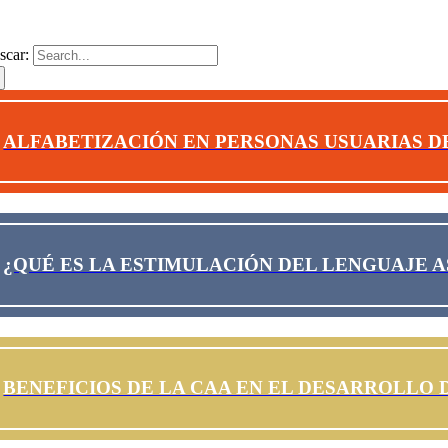
edes Sociales
scar:
ALFABETIZACIÓN EN PERSONAS USUARIAS D
¿QUÉ ES LA ESTIMULACIÓN DEL LENGUAJE A
BENEFICIOS DE LA CAA EN EL DESARROLLO 