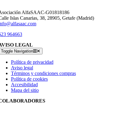
Asociación AlfaSAAC-G01818186
Calle Islas Canarias, 38, 28905, Getafe (Madrid)
info@alfasaac.com
623 964663
AVISO LEGAL
Toggle Navigation
Política de privacidad
Aviso legal
Términos y condiciones compras
Política de cookies
Accesibilidad
Mapa del sitio
COLABORADORES