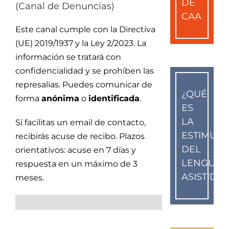
DE
(Canal de Denuncias)
CAA
Este canal cumple con la Directiva
(UE) 2019/1937 y la Ley 2/2023. La
información se tratará con
confidencialidad y se prohíben las
represalias. Puedes comunicar de
¿QUÉ
forma
anónima
o
identificada
.
ES
LA
Si facilitas un email de contacto,
ESTIMUL
recibirás acuse de recibo. Plazos
DEL
orientativos: acuse en 7 días y
LENGUAJ
respuesta en un máximo de 3
ASISTIDO
meses.