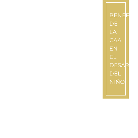
BENEFICI
DE
LA
CAA
EN
EL
DESARRO
DEL
NIÑO
Suscríb
a