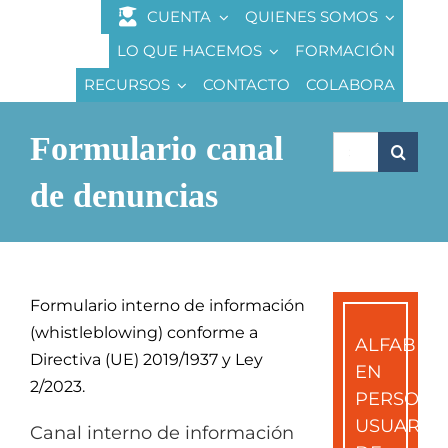
Saltar
CUENTA
QUIENES SOMOS
al
LO QUE HACEMOS
FORMACIÓN
contenido
RECURSOS
CONTACTO
COLABORA
Formulario canal
Buscar:
de denuncias
Formulario interno de información
(whistleblowing) conforme a
ALFABETI
Directiva (UE) 2019/1937 y Ley
EN
2/2023.
PERSONA
USUARIA
Canal interno de información