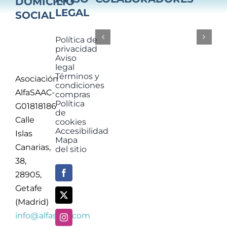
DOMICILIO
ayudarle?
¿Y
los
LEGAL
SOCIAL
puedo
comunicación
que
¿Cómo
de
¿Sabes
Política de
oral
sistema
privacidad
Aviso
lenguaje
el
legal
sin
tengo
Términos y
Asociación
condiciones
hijo
Ya
AlfaSAAC-
compras
un
Política
G01818186
de
Tengo
Calle
cookies
Accesibilidad
Islas
Mapa
Canarias,
del sitio
38,
28905,
Getafe
(Madrid)
info@alfasaac.com