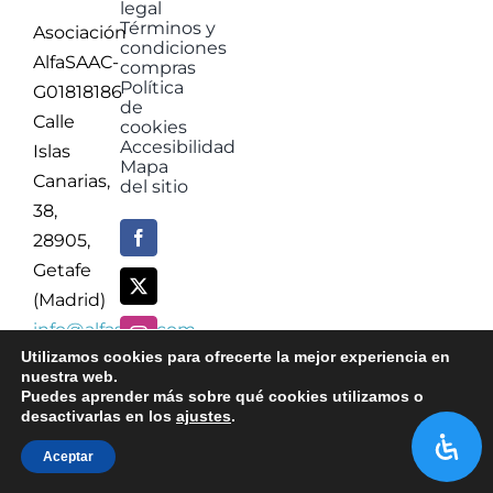
legal
Términos y
Asociación
condiciones
AlfaSAAC-
compras
Política
G01818186
de
Calle
cookies
Accesibilidad
Islas
Mapa
Canarias,
del sitio
38,
28905,
Getafe
(Madrid)
info@alfasaac.com
Utilizamos cookies para ofrecerte la mejor experiencia en
623
nuestra web.
Puedes aprender más sobre qué cookies utilizamos o
964663
desactivarlas en los
ajustes
.
Aceptar