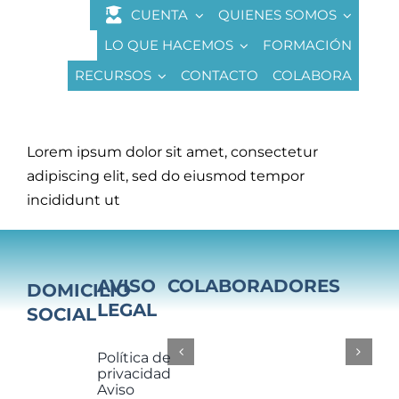
Saltar
CUENTA
QUIENES SOMOS
al
LO QUE HACEMOS
FORMACIÓN
contenido
RECURSOS
CONTACTO
COLABORA
Lorem ipsum dolor sit amet, consectetur
adipiscing elit, sed do eiusmod tempor
incididunt ut
AVISO
COLABORADORES
DOMICILIO
LEGAL
SOCIAL
Política de
privacidad
Aviso