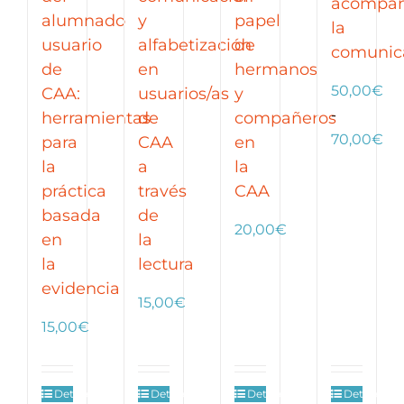
acompañ
alumnado
y
papel
la
usuario
alfabetización
de
comunic
de
en
hermanos
50,00
€
CAA:
usuarios/as
y
-
herramientas
de
compañeros
Ra
70,00
€
para
CAA
en
de
la
a
la
pre
práctica
través
CAA
de
basada
de
20,00
€
50
en
la
ha
la
lectura
70
evidencia
15,00
€
15,00
€
Detalles
Detalles
Detalles
Detalles