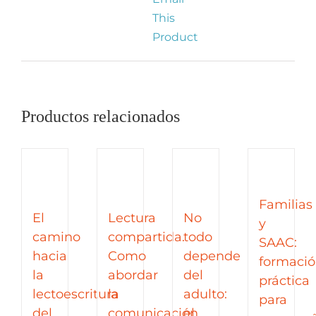
This
Product
Productos relacionados
Familias
El
Lectura
No
y
camino
compartida.
todo
SAAC:
hacia
Como
depende
formaci
la
abordar
del
práctica
lectoescritura
la
adulto:
para
del
comunicación
el