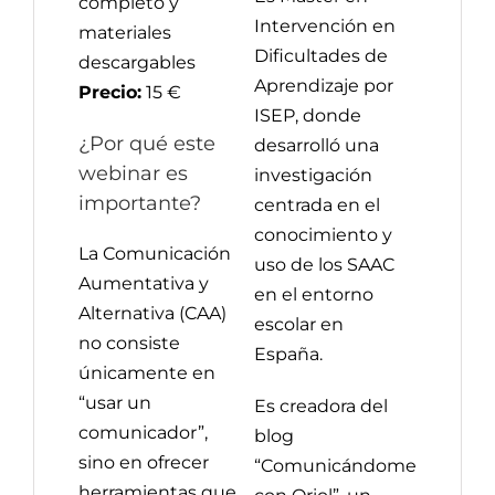
completo y
Intervención en
materiales
Dificultades de
descargables
Aprendizaje por
Precio:
15 €
ISEP, donde
¿Por qué este
desarrolló una
webinar es
investigación
importante?
centrada en el
conocimiento y
La Comunicación
uso de los SAAC
Aumentativa y
en el entorno
Alternativa (CAA)
escolar en
no consiste
España.
únicamente en
“usar un
Es creadora del
comunicador”,
blog
sino en ofrecer
“Comunicándome
herramientas que