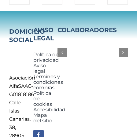
AVISO
COLABORADORES
DOMICILIO
LEGAL
SOCIAL
Política de
privacidad
Aviso
legal
Términos y
Asociación
condiciones
AlfaSAAC-
compras
Política
G01818186
de
Calle
cookies
Accesibilidad
Islas
Mapa
Canarias,
del sitio
38,
28905,