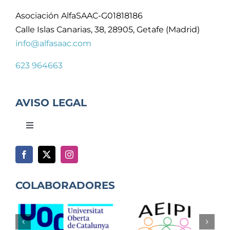
Asociación AlfaSAAC-G01818186
Calle Islas Canarias, 38, 28905, Getafe (Madrid)
info@alfasaac.com
623 964663
AVISO LEGAL
Toggle
Navigation
Política de privacidad
COLABORADORES
Aviso legal
Términos y condiciones compras