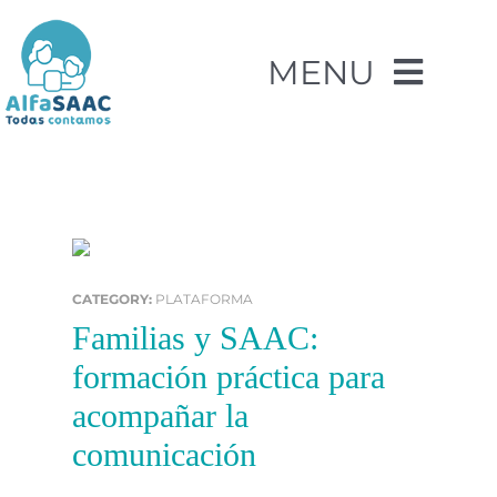
Saltar
al
MENU
contenido
Cuenta
Quienes somos
Lo que hacemos
CATEGORY:
PLATAFORMA
Familias y SAAC:
Formación
formación práctica para
acompañar la
Recursos
comunicación