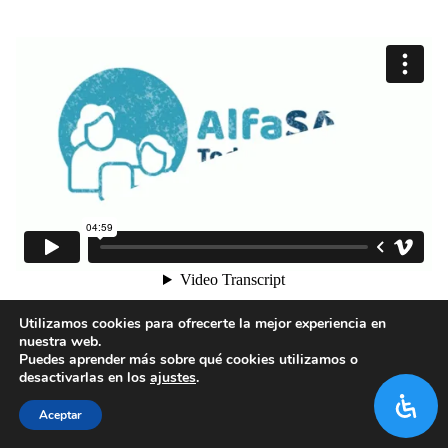
1
2
3
4
5
Utilizamos cookies para ofrecerte la mejor experiencia en
nuestra web.
Puedes aprender más sobre qué cookies utilizamos o
desactivarlas en los
ajustes
.
Aceptar