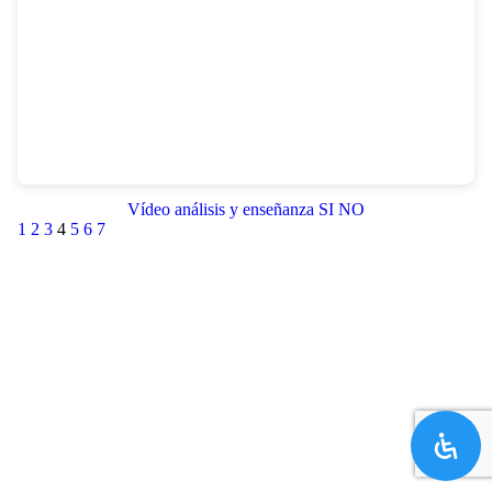
Vídeo análisis y enseñanza SI NO
1
2
3
4
5
6
7