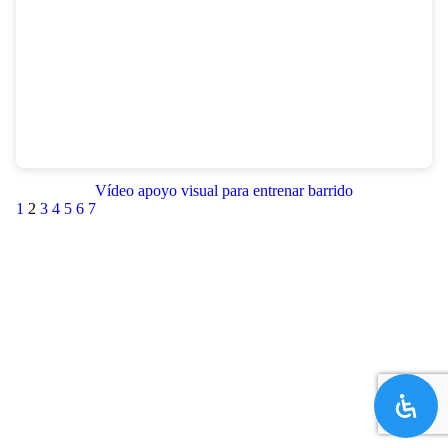
Vídeo apoyo visual para entrenar barrido
1
2
3
4
5
6
7