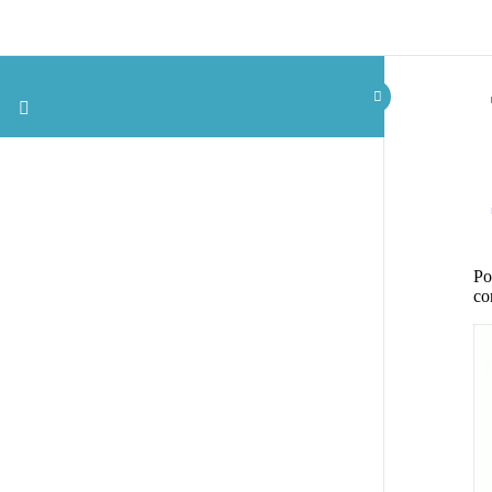
Po
co