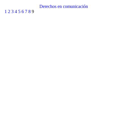
Derechos en comunicación
1
2
3
4
5
6
7
8
9