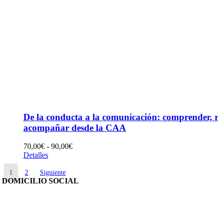
De la conducta a la comunicación: comprender, r
acompañar desde la CAA
Rango
70,00
€
-
90,00
€
de
Detalles
precios:
desde
1
2
Siguiente
DOMICILIO SOCIAL
70,00€
hasta
90,00€