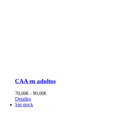
CAA en adultos
Rango
70,00
€
-
90,00
€
de
Detalles
precios:
Sin stock
desde
70,00€
hasta
90,00€