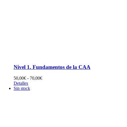
Nivel 1. Fundamentos de la CAA
Rango
50,00
€
-
70,00
€
de
Detalles
precios:
Sin stock
desde
50,00€
hasta
70,00€