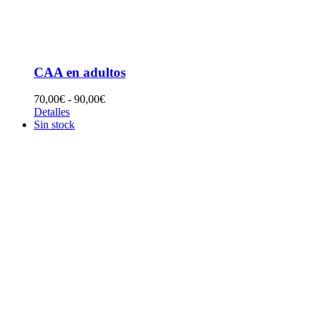
CAA en adultos
Rango
70,00
€
-
90,00
€
de
Detalles
precios:
Sin stock
desde
70,00€
hasta
90,00€