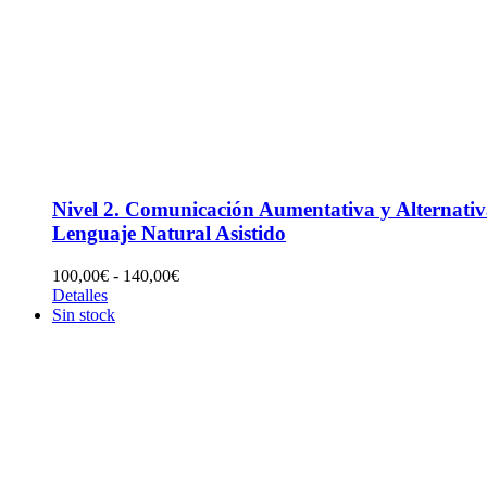
Nivel 2. Comunicación Aumentativa y Alternativ
Lenguaje Natural Asistido
Rango
100,00
€
-
140,00
€
de
Detalles
precios:
Sin stock
desde
100,00€
hasta
140,00€