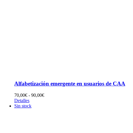
Alfabetización emergente en usuarios de CAA
Rango
70,00
€
-
90,00
€
de
Detalles
precios:
Sin stock
desde
70,00€
hasta
90,00€