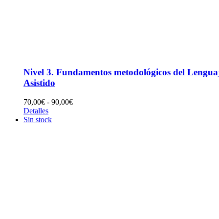
Nivel 3. Fundamentos metodológicos del Lengua
Asistido
Rango
70,00
€
-
90,00
€
de
Detalles
precios:
Sin stock
desde
70,00€
hasta
90,00€