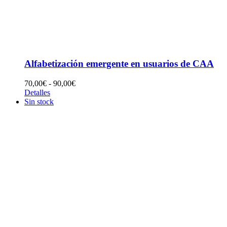
Alfabetización emergente en usuarios de CAA
Rango
70,00
€
-
90,00
€
de
Detalles
precios:
Sin stock
desde
70,00€
hasta
90,00€