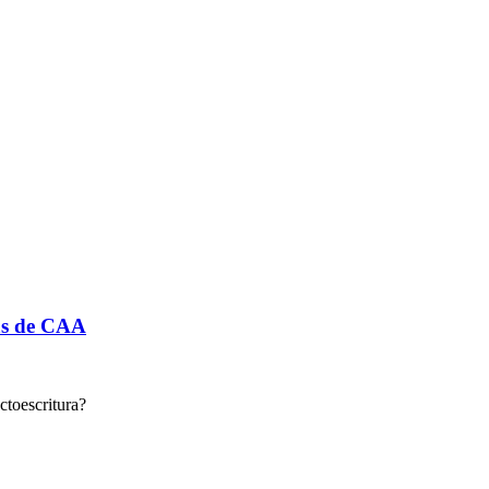
/as de CAA
ectoescritura?