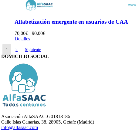
Alfabetización emergente en usuarios de CAA
Rango
70,00
€
-
90,00
€
de
Detalles
precios:
desde
1
2
Siguiente
70,00€
DOMICILIO SOCIAL
hasta
90,00€
Asociación AlfaSAAC-G01818186
Calle Islas Canarias, 38, 28905, Getafe (Madrid)
info@alfasaac.com