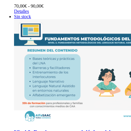
Rango
70,00
€
-
90,00
€
de
Detalles
precios:
Sin stock
desde
70,00€
hasta
90,00€