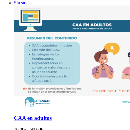
precios:
Sin stock
desde
50,00€
hasta
70,00€
CAA en adultos
Rango
70,00
€
-
90,00
€