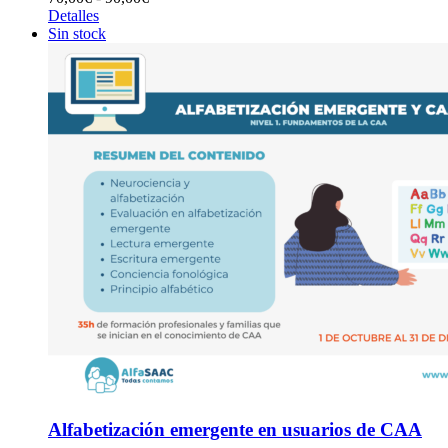
de
Detalles
precios:
Sin stock
desde
70,00€
hasta
90,00€
Alfabetización emergente en usuarios de CAA