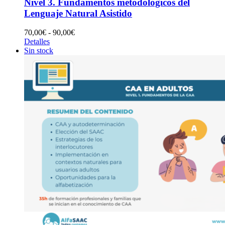
Nivel 3. Fundamentos metodológicos del
Lenguaje Natural Asistido
Rango
70,00
€
-
90,00
€
de
Detalles
precios:
Sin stock
desde
70,00€
hasta
90,00€