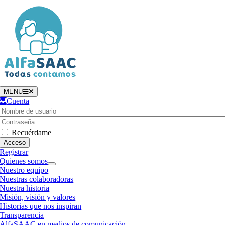
Saltar
al
contenido
MENU
Cuenta
Username:
Contraseña
Recuérdame
Registrar
Quienes somos
Nuestro equipo
Nuestras colaboradoras
Nuestra historia
Misión, visión y valores
Historias que nos inspiran
Transparencia
AlfaSAAC en medios de comunicación