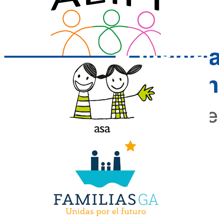
Page load link
Ir
a
Arriba