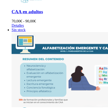
CAA en adultos
Rango
70,00
€
-
90,00
€
de
Detalles
precios:
Sin stock
desde
70,00€
hasta
90,00€