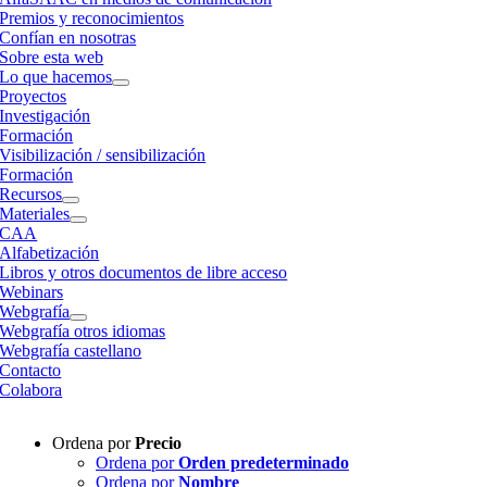
Premios y reconocimientos
Confían en nosotras
Sobre esta web
Lo que hacemos
Proyectos
Investigación
Formación
Visibilización / sensibilización
Formación
Recursos
Materiales
CAA
Alfabetización
Libros y otros documentos de libre acceso
Webinars
Webgrafía
Webgrafía otros idiomas
Webgrafía castellano
Contacto
Colabora
Ordena por
Precio
Ordena por
Orden predeterminado
Ordena por
Nombre