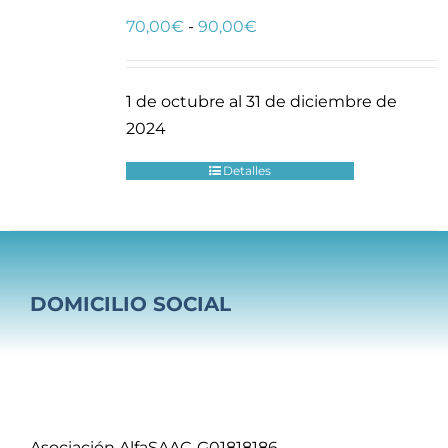
Rango
70,00
€
-
90,00
€
de
precios:
1 de octubre al 31 de diciembre de
desde
2024
70,00€
hasta
Detalles
90,00€
DOMICILIO SOCIAL
Asociación AlfaSAAC-G01818186