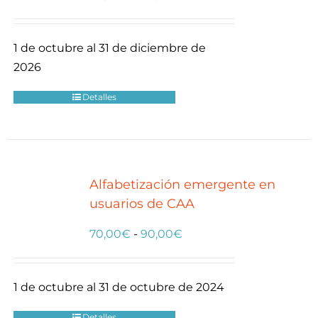
de
precios:
1 de octubre al 31 de diciembre de
desde
2026
70,00€
hasta
Detalles
90,00€
Alfabetización emergente en
usuarios de CAA
Rango
70,00
€
-
90,00
€
de
precios:
1 de octubre al 31 de octubre de 2024
desde
70,00€
Detalles