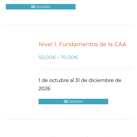
hasta
Detalles
90,00€
Nivel 1. Fundamentos de la CAA
Rango
50,00
€
-
70,00
€
de
precios:
1 de octubre al 31 de diciembre de
desde
2026
50,00€
hasta
Detalles
70,00€