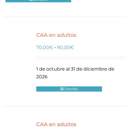
hasta
90,00€
CAA en adultos
Rango
70,00
€
-
90,00
€
de
precios:
1 de octubre al 31 de diciembre de
desde
2026
70,00€
hasta
Detalles
90,00€
CAA en adultos