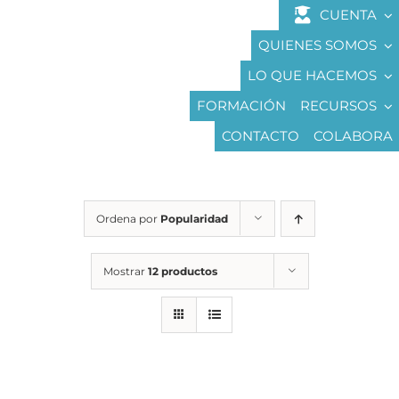
Saltar
CUENTA
al
QUIENES SOMOS
contenido
LO QUE HACEMOS
FORMACIÓN
RECURSOS
CONTACTO
COLABORA
Ordena por
Popularidad
Mostrar
12 productos