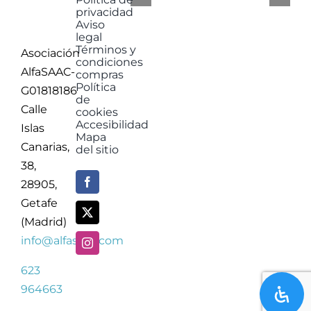
privacidad
Aviso
legal
Términos y
Asociación
condiciones
AlfaSAAC-
compras
Política
G01818186
de
Calle
cookies
Accesibilidad
Islas
Mapa
Canarias,
del sitio
38,
28905,
Getafe
(Madrid)
info@alfasaac.com
623
964663