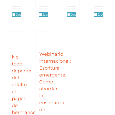
Detalles
Detalles
Detalles
Detalles
Webinario
No
internacional:
todo
Escritura
depende
emergente.
del
Como
adulto:
abordar
el
la
papel
enseñanza
de
de
hermanos