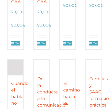
CAA
CAA
Rango
Ra
90,00
€
90,00
€
de
de
70,00
€
70,00
€
precios:
pre
-
-
Rango
desde
Rango
de
90,00
€
90,00
€
de
70,00€
de
70
precios:
hasta
precios:
ha
Detalles
Detalles
Detalles
Detalles
desde
90,00€
desde
90
70,00€
70,00€
hasta
hasta
90,00€
90,00€
De
Familias
Cuando
El
la
y
el
camino
conducta
SAAC:
habla
hacia
a la
formaci
no
la
comunicación:
práctica