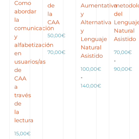
Como
de
Aumentativa
metodol
abordar
la
y
del
la
CAA
Alternativa
Lenguaj
comunicación
y
Natural
50,00
€
y
Lenguaje
Asistido
-
alfabetización
Natural
Rango
70,00
€
70,00
€
en
Asistido
de
-
usuarios/as
precios:
Ra
100,00
€
90,00
€
de
desde
de
-
CAA
50,00€
Rango
pre
140,00
€
a
hasta
de
de
través
70,00€
precios:
70
de
desde
ha
la
100,00€
90
lectura
hasta
15,00
€
140,00€