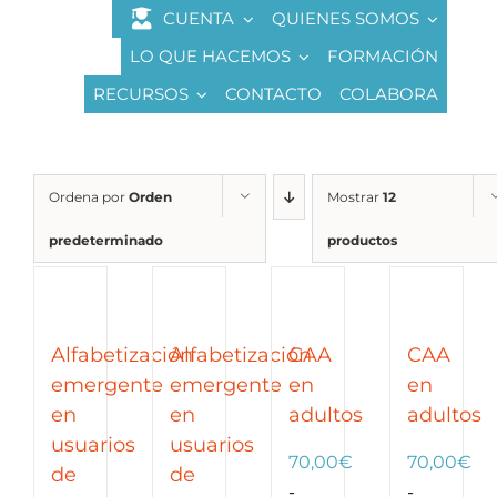
Saltar
CUENTA
QUIENES SOMOS
al
LO QUE HACEMOS
FORMACIÓN
contenido
RECURSOS
CONTACTO
COLABORA
Ordena por
Orden
Mostrar
12
predeterminado
productos
Alfabetización
CAA
Alfabetización
CAA
emergente
en
emergente
en
en
adultos
en
adultos
usuarios
usuarios
70,00
€
70,00
€
de
de
-
-