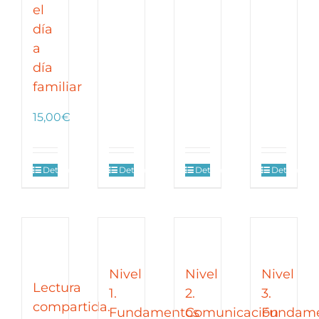
el
día
a
día
familiar
15,00
€
Detalles
Detalles
Detalles
Detalles
Nivel
Nivel
Nivel
Lectura
1.
2.
3.
compartida.
Fundamentos
Comunicación
Fundame