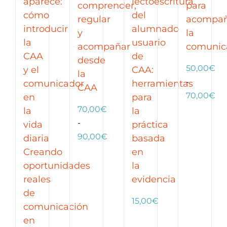
aparece:
lectoescritura
comprender,
para
cómo
del
regular
acompañ
introducir
alumnado
y
la
la
usuario
acompañar
comunic
CAA
de
desde
50,00
€
y el
CAA:
la
-
comunicador
herramientas
CAA
Ra
70,00
€
en
para
de
70,00
€
la
la
pre
-
vida
práctica
Rango
de
90,00
€
diaria
basada
de
50
Creando
en
precios:
ha
oportunidades
la
desde
70
reales
evidencia
70,00€
de
15,00
€
hasta
comunicación
90,00€
en