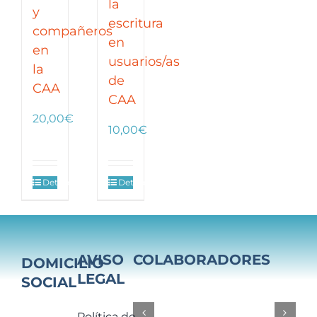
la
y
escritura
compañeros
en
en
usuarios/as
la
de
CAA
CAA
20,00
€
10,00
€
Detalles
Detalles
AVISO
COLABORADORES
DOMICILIO
LEGAL
SOCIAL
Política de