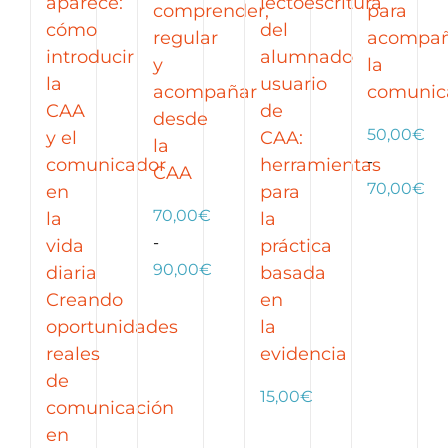
aparece:
lectoescritura
comprender,
para
cómo
del
regular
acompañ
introducir
alumnado
y
la
la
usuario
acompañar
comunic
CAA
de
desde
50,00
€
y el
CAA:
la
-
comunicador
herramientas
CAA
Ra
70,00
€
en
para
de
70,00
€
la
la
pre
-
vida
práctica
Rango
de
90,00
€
diaria
basada
de
50
Creando
en
precios:
ha
oportunidades
la
desde
70
reales
evidencia
70,00€
de
15,00
€
hasta
comunicación
90,00€
en