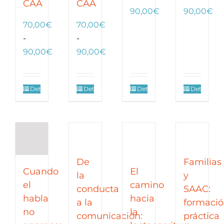
CAA
CAA
Rango
Ra
90,00
€
90,00
€
de
de
70,00
€
70,00
€
precios:
pre
-
-
Rango
desde
Rango
de
90,00
€
90,00
€
de
70,00€
de
70
precios:
hasta
precios:
ha
Detalles
Detalles
Detalles
Detalles
desde
90,00€
desde
90
70,00€
70,00€
hasta
hasta
90,00€
90,00€
De
Familias
Cuando
El
la
y
el
camino
conducta
SAAC:
habla
hacia
a la
formaci
no
la
comunicación:
práctica