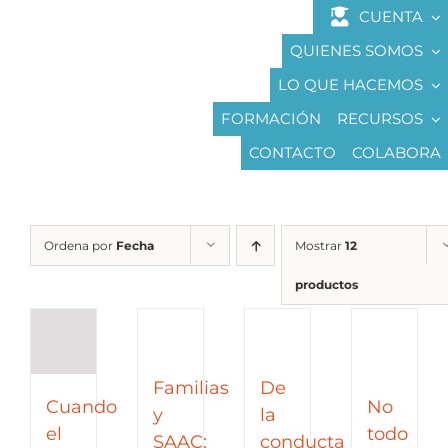
Saltar
CUENTA
al
QUIENES SOMOS
contenido
LO QUE HACEMOS
FORMACIÓN
RECURSOS
CONTACTO
COLABORA
Ordena por
Fecha
Mostrar
12
productos
Familias
De
Cuando
No
y
la
el
todo
SAAC:
conducta