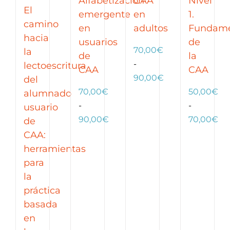
Alfabetización
CAA
Nivel
El
emergente
en
1.
camino
en
adultos
Fundame
hacia
usuarios
de
70,00
€
la
de
la
-
lectoescritura
CAA
CAA
Rango
90,00
€
del
de
70,00
€
50,00
€
alumnado
precios:
-
-
usuario
Rango
desde
Ra
90,00
€
70,00
€
de
de
70,00€
de
CAA:
precios:
hasta
pre
herramientas
desde
90,00€
de
para
70,00€
50
la
hasta
ha
práctica
90,00€
70
basada
en