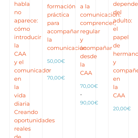
habla
depende
formación
a la
no
del
práctica
comunicación:
aparece:
adulto:
para
comprender,
cómo
el
acompañar
regular
introducir
papel
la
y
la
de
comunicación
acompañar
CAA
hermano
desde
50,00
€
y el
y
la
-
comunicador
compañe
CAA
Rango
70,00
€
en
en
de
70,00
€
la
la
precios:
-
vida
CAA
desde
Rango
90,00
€
diaria
20,00
€
50,00€
de
Creando
hasta
precios:
oportunidades
70,00€
desde
reales
70,00€
de