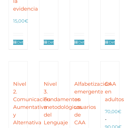
la
evidencia
15,00
€
Detalles
Detalles
Detalles
Detalles
Nivel
Nivel
Alfabetización
CAA
2.
3.
emergente
en
Comunicación
Fundamentos
en
adultos
Aumentativa
metodológicos
usuarios
70,00
€
y
del
de
-
Alternativa
Lenguaje
CAA
Ra
90,00
€