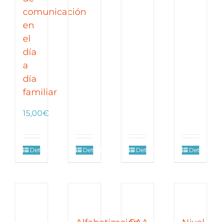
hasta
comunicación
90,00€
en
el
día
a
día
familiar
15,00
€
Detalles
Detalles
Detalles
Detalles