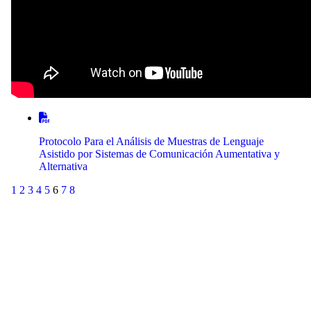
Protocolo Para el Análisis de Muestras de Lenguaje
Asistido por Sistemas de Comunicación Aumentativa y
Alternativa
1
2
3
4
5
6
7
8