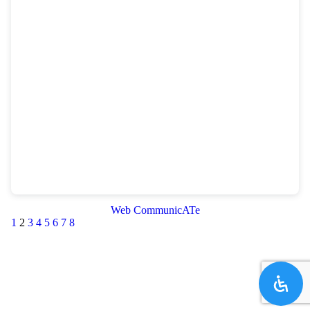
Web CommunicATe
1
2
3
4
5
6
7
8