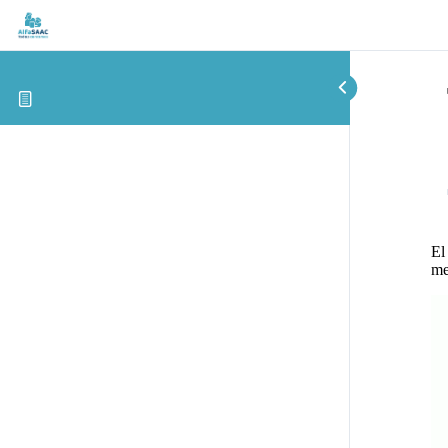
El
me