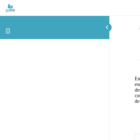
En
es
de
co
de