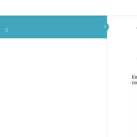
En
co