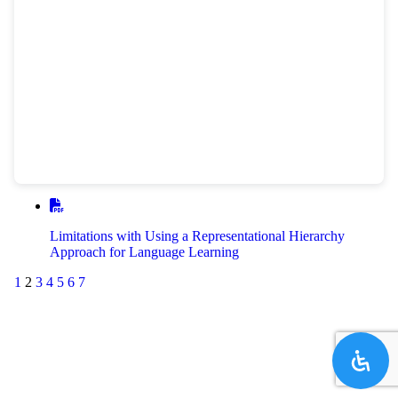
Limitations with Using a Representational Hierarchy
Approach for Language Learning
1
2
3
4
5
6
7