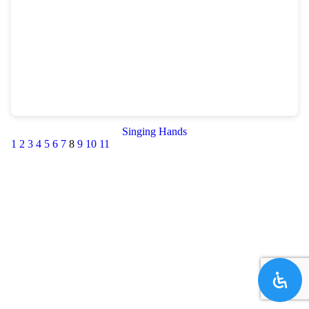
Singing Hands
1
2
3
4
5
6
7
8
9
10
11