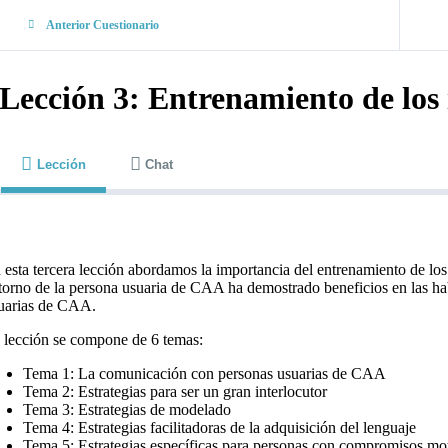
Anterior Cuestionario
Lección 3: Entrenamiento de los 
Lección
Chat
 esta tercera lección abordamos la importancia del entrenamiento de los 
torno de la persona usuaria de CAA ha demostrado beneficios en las hab
uarias de CAA.
 lección se compone de 6 temas:
Tema 1: La comunicación con personas usuarias de CAA
Tema 2: Estrategias para ser un gran interlocutor
Tema 3: Estrategias de modelado
Tema 4: Estrategias facilitadoras de la adquisición del lenguaje
Tema 5: Estrategias específicas para personas con compromisos mo