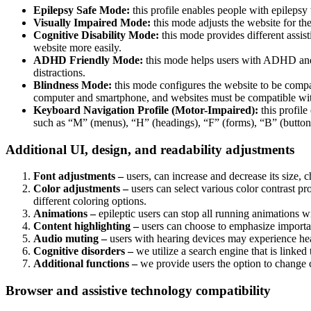
Epilepsy Safe Mode:
this profile enables people with epilepsy 
Visually Impaired Mode:
this mode adjusts the website for t
Cognitive Disability Mode:
this mode provides different assis
website more easily.
ADHD Friendly Mode:
this mode helps users with ADHD and 
distractions.
Blindness Mode:
this mode configures the website to be compa
computer and smartphone, and websites must be compatible with
Keyboard Navigation Profile (Motor-Impaired):
this profile
such as “M” (menus), “H” (headings), “F” (forms), “B” (buttons
Additional UI, design, and readability adjustments
Font adjustments –
users, can increase and decrease its size, c
Color adjustments –
users can select various color contrast pr
different coloring options.
Animations –
epileptic users can stop all running animations wi
Content highlighting –
users can choose to emphasize important
Audio muting –
users with hearing devices may experience head
Cognitive disorders –
we utilize a search engine that is linked
Additional functions –
we provide users the option to change c
Browser and assistive technology compatibility