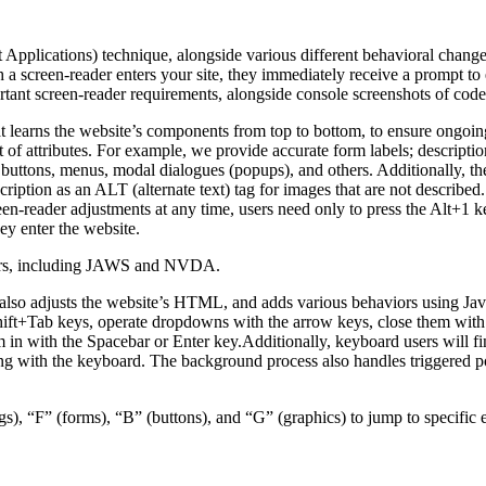
pplications) technique, alongside various different behavioral changes, 
 a screen-reader enters your site, they immediately receive a prompt to
rtant screen-reader requirements, alongside console screenshots of cod
t learns the website’s components from top to bottom, to ensure ongoin
f attributes. For example, we provide accurate form labels; descriptions
as buttons, menus, modal dialogues (popups), and others. Additionally, t
ption as an ALT (alternate text) tag for images that are not described. 
een-reader adjustments at any time, users need only to press the Alt+1 
y enter the website.
aders, including JAWS and NVDA.
lso adjusts the website’s HTML, and adds various behaviors using Jav
Shift+Tab keys, operate dropdowns with the arrow keys, close them with 
 in with the Spacebar or Enter key.Additionally, keyboard users will f
igating with the keyboard. The background process also handles triggere
s), “F” (forms), “B” (buttons), and “G” (graphics) to jump to specific 