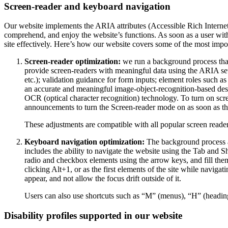
Screen-reader and keyboard navigation
Our website implements the ARIA attributes (Accessible Rich Internet A
comprehend, and enjoy the website’s functions. As soon as a user with
site effectively. Here’s how our website covers some of the most impo
Screen-reader optimization:
we run a background process tha
provide screen-readers with meaningful data using the ARIA set o
etc.); validation guidance for form inputs; element roles such 
an accurate and meaningful image-object-recognition-based descri
OCR (optical character recognition) technology. To turn on scr
announcements to turn the Screen-reader mode on as soon as the
These adjustments are compatible with all popular screen re
Keyboard navigation optimization:
The background process a
includes the ability to navigate the website using the Tab and 
radio and checkbox elements using the arrow keys, and fill them
clicking Alt+1, or as the first elements of the site while nav
appear, and not allow the focus drift outside of it.
Users can also use shortcuts such as “M” (menus), “H” (heading
Disability profiles supported in our website