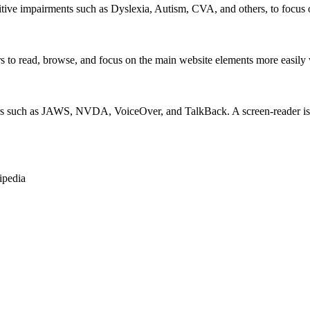
itive impairments such as Dyslexia, Autism, CVA, and others, to focus o
 read, browse, and focus on the main website elements more easily whi
rs such as JAWS, NVDA, VoiceOver, and TalkBack. A screen-reader is so
ipedia