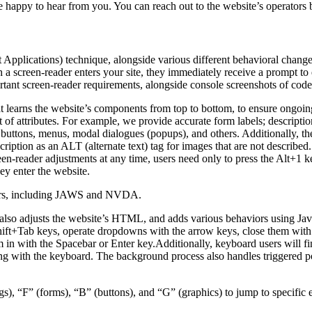
 happy to hear from you. You can reach out to the website’s operators 
pplications) technique, alongside various different behavioral changes, 
 a screen-reader enters your site, they immediately receive a prompt to
rtant screen-reader requirements, alongside console screenshots of cod
t learns the website’s components from top to bottom, to ensure ongoin
f attributes. For example, we provide accurate form labels; descriptions
as buttons, menus, modal dialogues (popups), and others. Additionally, t
ption as an ALT (alternate text) tag for images that are not described. 
een-reader adjustments at any time, users need only to press the Alt+1 
y enter the website.
aders, including JAWS and NVDA.
lso adjusts the website’s HTML, and adds various behaviors using Jav
Shift+Tab keys, operate dropdowns with the arrow keys, close them with 
 in with the Spacebar or Enter key.Additionally, keyboard users will f
igating with the keyboard. The background process also handles triggere
s), “F” (forms), “B” (buttons), and “G” (graphics) to jump to specific 