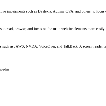
itive impairments such as Dyslexia, Autism, CVA, and others, to focus o
 read, browse, and focus on the main website elements more easily whi
rs such as JAWS, NVDA, VoiceOver, and TalkBack. A screen-reader is so
ipedia