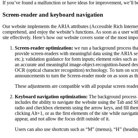
If you’ve found a malfunction or have ideas for improvement, we’ll be
Screen-reader and keyboard navigation
Our website implements the ARIA attributes (Accessible Rich Internet A
comprehend, and enjoy the website’s functions. As soon as a user with
site effectively. Here’s how our website covers some of the most impo
Screen-reader optimization:
we run a background process tha
provide screen-readers with meaningful data using the ARIA set o
etc.); validation guidance for form inputs; element roles such 
an accurate and meaningful image-object-recognition-based descri
OCR (optical character recognition) technology. To turn on scr
announcements to turn the Screen-reader mode on as soon as the
These adjustments are compatible with all popular screen re
Keyboard navigation optimization:
The background process a
includes the ability to navigate the website using the Tab and 
radio and checkbox elements using the arrow keys, and fill them
clicking Alt+1, or as the first elements of the site while nav
appear, and not allow the focus drift outside of it.
Users can also use shortcuts such as “M” (menus), “H” (heading