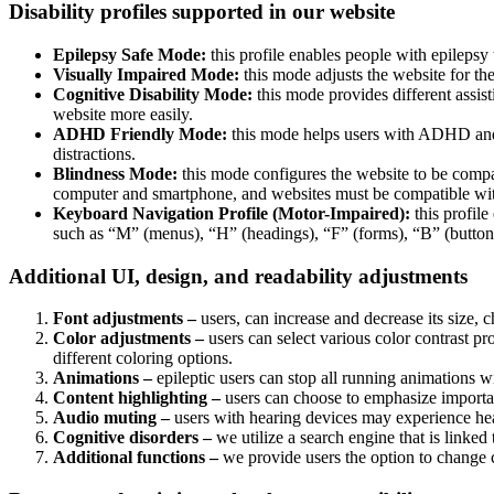
Disability profiles supported in our website
Epilepsy Safe Mode:
this profile enables people with epilepsy 
Visually Impaired Mode:
this mode adjusts the website for t
Cognitive Disability Mode:
this mode provides different assis
website more easily.
ADHD Friendly Mode:
this mode helps users with ADHD and 
distractions.
Blindness Mode:
this mode configures the website to be compa
computer and smartphone, and websites must be compatible with
Keyboard Navigation Profile (Motor-Impaired):
this profile
such as “M” (menus), “H” (headings), “F” (forms), “B” (buttons
Additional UI, design, and readability adjustments
Font adjustments –
users, can increase and decrease its size, c
Color adjustments –
users can select various color contrast pr
different coloring options.
Animations –
epileptic users can stop all running animations wi
Content highlighting –
users can choose to emphasize important
Audio muting –
users with hearing devices may experience head
Cognitive disorders –
we utilize a search engine that is linked
Additional functions –
we provide users the option to change c