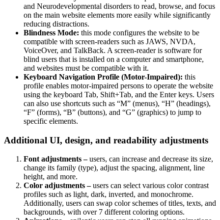
and Neurodevelopmental disorders to read, browse, and focus
on the main website elements more easily while significantly
reducing distractions.
Blindness Mode:
this mode configures the website to be
compatible with screen-readers such as JAWS, NVDA,
VoiceOver, and TalkBack. A screen-reader is software for
blind users that is installed on a computer and smartphone,
and websites must be compatible with it.
Keyboard Navigation Profile (Motor-Impaired):
this
profile enables motor-impaired persons to operate the website
using the keyboard Tab, Shift+Tab, and the Enter keys. Users
can also use shortcuts such as “M” (menus), “H” (headings),
“F” (forms), “B” (buttons), and “G” (graphics) to jump to
specific elements.
Additional UI, design, and readability adjustments
Font adjustments –
users, can increase and decrease its size,
change its family (type), adjust the spacing, alignment, line
height, and more.
Color adjustments –
users can select various color contrast
profiles such as light, dark, inverted, and monochrome.
Additionally, users can swap color schemes of titles, texts, and
backgrounds, with over 7 different coloring options.