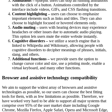
Animations –
epileptic users can stop all running animations
with the click of a button. Animations controlled by the
interface include videos, GIFs, and CSS flashing transitions.
Content highlighting –
users can choose to emphasize
important elements such as links and titles. They can also
choose to highlight focused or hovered elements only.
Audio muting –
users with hearing devices may experience
headaches or other issues due to automatic audio playing.
This option lets users mute the entire website instantly.
Cognitive disorders –
we utilize a search engine that is
linked to Wikipedia and Wiktionary, allowing people with
cognitive disorders to decipher meanings of phrases, initials,
slang, and others.
Additional functions –
we provide users the option to
change cursor color and size, use a printing mode, enable a
virtual keyboard, and many other functions.
Browser and assistive technology compatibility
We aim to support the widest array of browsers and assistive
technologies as possible, so our users can choose the best fitting
tools for them, with as few limitations as possible. Therefore, we
have worked very hard to be able to support all major systems that
comprise over 95% of the user market share including Google
Chrome, Mozilla Firefox, Apple Safari, Opera and Microsoft Edge,