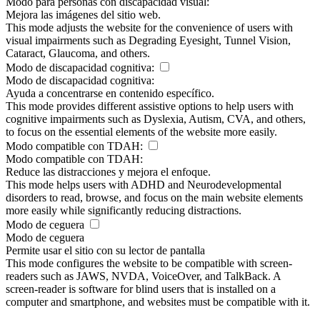
Modo para personas con discapacidad visual:
Mejora las imágenes del sitio web.
This mode adjusts the website for the convenience of users with
visual impairments such as Degrading Eyesight, Tunnel Vision,
Cataract, Glaucoma, and others.
Modo de discapacidad cognitiva:
Modo de discapacidad cognitiva:
Ayuda a concentrarse en contenido específico.
This mode provides different assistive options to help users with
cognitive impairments such as Dyslexia, Autism, CVA, and others,
to focus on the essential elements of the website more easily.
Modo compatible con TDAH:
Modo compatible con TDAH:
Reduce las distracciones y mejora el enfoque.
This mode helps users with ADHD and Neurodevelopmental
disorders to read, browse, and focus on the main website elements
more easily while significantly reducing distractions.
Modo de ceguera
Modo de ceguera
Permite usar el sitio con su lector de pantalla
This mode configures the website to be compatible with screen-
readers such as JAWS, NVDA, VoiceOver, and TalkBack. A
screen-reader is software for blind users that is installed on a
computer and smartphone, and websites must be compatible with it.